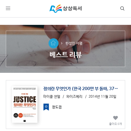
1
한성인 서평
베스트 리뷰
정의란 무엇인가 (한국 200만 부 돌파, 37개국에서 출간된 세계적 베스트셀러,새로운 시대, 새로운 정의)
마이클 샌델
와이즈베리
2014년 11월 20일
장도겸
좋아요
0
개