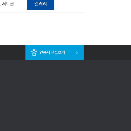
독서토론
갤러리
인증서 샘플보기