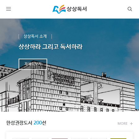
상상독서 소개
상상하라 그리고 독서하라
자세히보기
한성권장도서
200
선
MORE