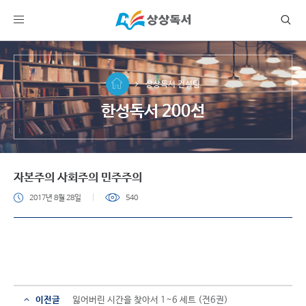
상상독서 컨설팅
한성독서 200선
자본주의 사회주의 민주주의
2017년 8월 28일
540
이전글
잃어버린 시간을 찾아서 1~6 세트 (전6권)