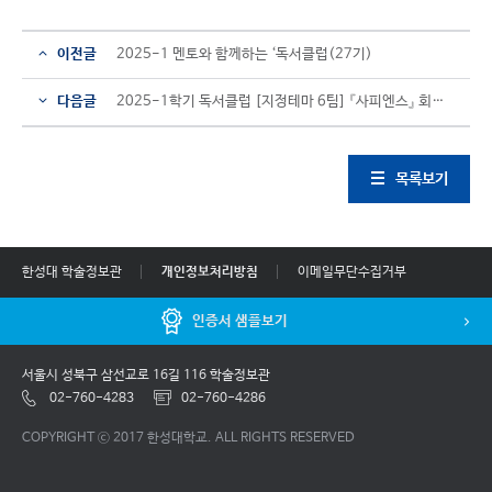
이전글
2025-1 멘토와 함께하는 ‘독서클럽(27기)
다음글
2025-1학기 독서클럽 [지정테마 6팀] 『사피엔스』 회차별 활동 보고서
목록보기
한성대 학술정보관
개인정보처리방침
이메일무단수집거부
인증서 샘플보기
서울시 성북구 삼선교로 16길 116 학술정보관
02-760-4283
02-760-4286
COPYRIGHT ⓒ 2017 한성대학교. ALL RIGHTS RESERVED