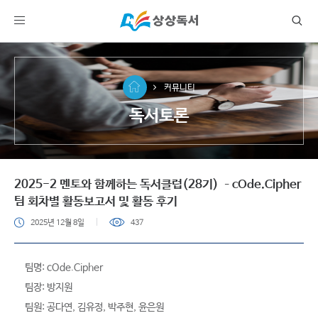
커뮤니티
독서토론
2025-2 멘토와 함께하는 독서클럽(28기) –cOde.Cipher
팀 회차별 활동보고서 및 활동 후기
2025년 12월 8일
437
팀명: cOde.Cipher
팀장: 방지원
팀원: 공다연, 김유정, 박주현, 윤은원