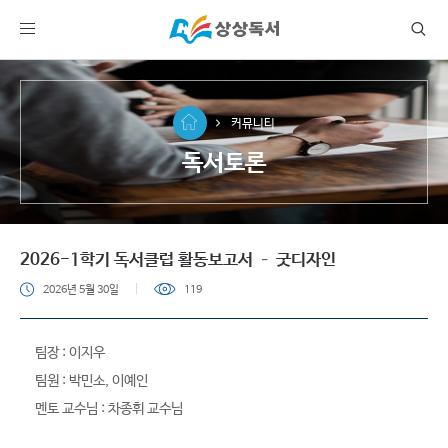
커뮤니티
독서토론
2026-1학기 독서클럽 활동보고서 – 굿디자인
2026년 5월 30일
119
팀장 : 이지우
팀원 : 박민소, 이예인
멘토 교수님 : 차종휘 교수님