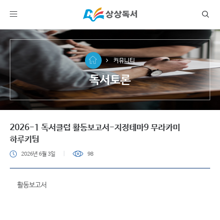
커뮤니티
독서토론
2026-1 독서클럽 활동보고서-지정테마9 무라카미
하루키팀
2026년 6월 3일
98
활동보고서