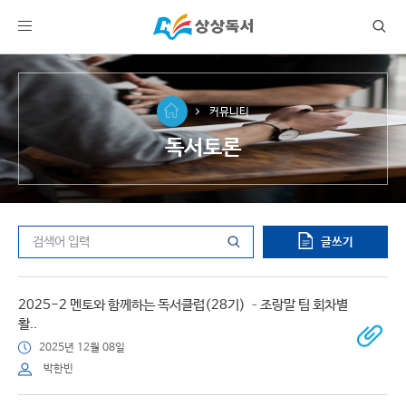
커뮤니티
독서토론
글쓰기
2025-2 멘토와 함께하는 독서클럽(28기) –조랑말 팀 회차별
활..
2025년 12월 08일
박한빈