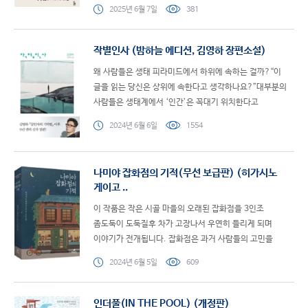
(개별항목 및 항목별 분량은 자유롭게 조정가능, 1,000자
2025년 6월 7일
381
이상 작성)■ 도서..
작별인사 (밤하늘 에디션, 김영하 장편소설)
왜 사람들은 생태 피라미드에서 하위에 속하는 걸까?“이
글을 읽는 당신은 상위에 속한다고 생각하나요?”대부분의
사람들은 생태계에서 ‘인간’은 꼭대기 위치한다고
’착각‘한다. 항상 꼭대기에 있을 거라고 말이다. 그런데, ..
2024년 6월 6일
1554
나미야 잡화점의 기적(무선 보급판) (히가시노
게이고 ..
이 작품은 작은 시골 마을의 오래된 잡화점을 3인조
좀도둑이 도둑질후 차가 고장나서 우연히 들리게 되며
이야기가 전개됩니다. 잡화점은 과거 사람들의 고민을
편지로 상담해 주던 곳 이였으며 도둑들이 과거의 고민 상담
2024년 6월 5일
609
편지들과 ..
인더풀(IN THE POOL) (개정판)