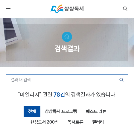
검색결과
“마일리지” 관련
78건
의 검색결과가 있습니다.
전체
상상독서 프로그램
베스트 리뷰
한성도서 200선
독서토론
갤러리