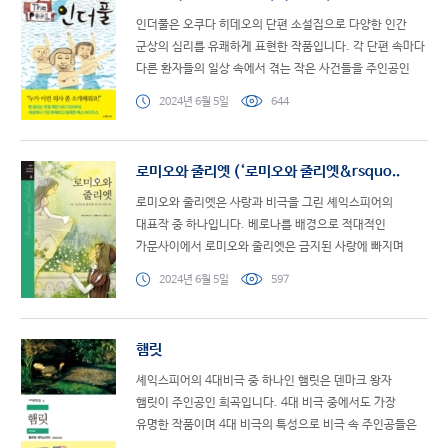
인더풀은 오쿠다 히데오의 단편 소설집으로 다양한 인간
군상의 심리를 유쾌하게 표현한 작품입니다. 각 단편 속마다
다른 환자들의 일상 속에서 겪는 작은 사건들을 주인공인
엽기 의사 이라부가 해결하는 과정을 통해 웃음과 감동을..
2024년 6월 5일
644
로미오와 줄리엣 (‘로미오와 줄리엣&rsquo..
로미오와 줄리엣은 사랑과 비극을 그린 셰익스피어의
대표작 중 하나입니다. 베로나를 배경으로 적대적인
가문사이에서 로미오와 줄리엣은 금지된 사랑에 빠지며
이야기가 전개됩니다. 두 사람의 열정적인 사랑과 이를
2024년 6월 5일
597
둘러싼 갈등..
햄릿
셰익스피어의 4대비극 중 하나인 햄릿은 덴마크 왕자
햄릿이 주인공인 희곡입니다. 4대 비극 중에서도 가장
유명한 작품이며 4대 비극의 특성으로 비극 속 주인공들은
모두 성격상의 결함을 가지고 있는데 햄릿은