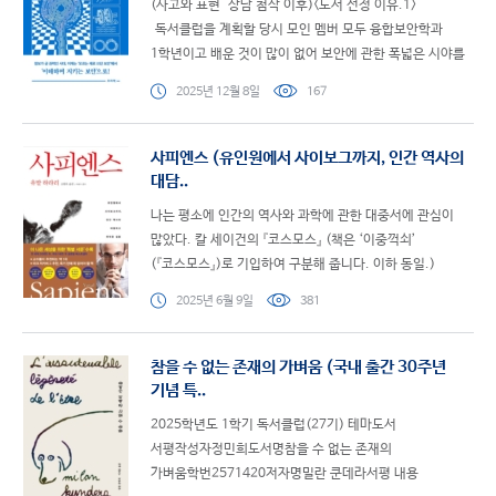
(사고와 표현 상담 첨삭 이후)<도서 선정 이유.1>
독서클럽을 계획할 당시 모인 멤버 모두 융합보안학과
1학년이고 배운 것이 많이 없어 보안에 관한 폭넓은 시야를
가지지 못해 아쉬워했..
2025년 12월 8일
167
사피엔스 (유인원에서 사이보그까지, 인간 역사의
대담..
나는 평소에 인간의 역사와 과학에 관한 대중서에 관심이
많았다. 칼 세이건의 『코스모스』 (책은 ‘이중꺽쇠’
(『코스모스』)로 기입하여 구분해 줍니다. 이하 동일.)
리처드 도킨스의 『이기적인 유전자』처럼 대중적이면서도 ..
2025년 6월 9일
381
참을 수 없는 존재의 가벼움 (국내 출간 30주년
기념 특..
2025학년도 1학기 독서클럽(27기) 테마도서
서평작성자정민희도서명참을 수 없는 존재의
가벼움학번2571420저자명밀란 쿤데라서평 내용