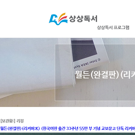
상상독서 프로그램
월든(완결판)(리커
[보관함:]
리뷰
월든(완결판)(리커버:K) (한국어판 출간 33주년 55만 부 기념 교보문고 단독 리커버