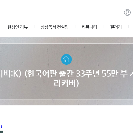
한성인 리뷰
상상독서 컨설팅
커뮤니티
갤러리
버:K) (한국어판 출간 33주년 55만 부
리커버)
)