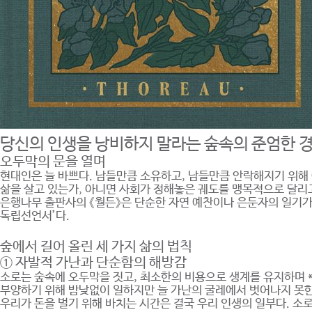
당신의 인생을 낭비하지 말라는 숲속의 준엄한 
오두막의 문을 열며
현대인은 늘 바쁘다. 남들만큼 소유하고, 남들만큼 안락해지기 위해 
삶을 살고 있는가, 아니면 사회가 정해놓은 궤도를 맹목적으로 달리고 
은행나무 출판사의 《월든》은 단순한 자연 예찬이나 은둔자의 일기가
독립선언서’다.
숲에서 길어 올린 세 가지 삶의 법칙
① 자발적 가난과 단순함의 해방감
소로는 숲속에 오두막을 짓고, 최소한의 비용으로 생계를 유지하며 *
부양하기 위해 밤낮없이 일하지만 늘 가난의 굴레에서 벗어나지 못한다
우리가 돈을 벌기 위해 바치는 시간은 결국 우리 인생의 일부다. 소