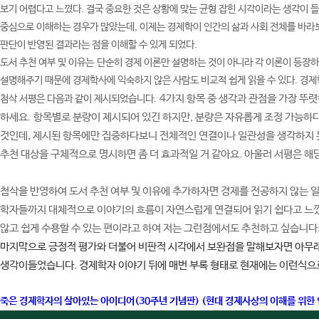
보기 어렵다고 느꼈다. 결국 중요한 것은 상황에 맞는 균형 잡힌 시각이라는 생각이 
중심으로 이해하는 경우가 많았는데, 이제는 경제학이 인간의 삶과 사회 전체를 바라보
판단이 반영된 결과라는 점을 이해할 수 있게 되었다.
도서 추천 여부 및 이유는
단순히 경제 이론만 설명하는 것이 아니라 각 이론이 등장하
설명해주기 때문에 경제학사에 익숙하지 않은 사람도 비교적 쉽게 읽을 수 있다. 경제
4가지 항목 중 생각과 관점을 가장 뚜렷
첨삭 서평은 다음과 같이 제시되었습니다.
하세요.
항목별로 분량이 제시되어 있긴 하지만, 분량은 자유롭게 조정 가능하다
것인데, 제시된 항목에만 집중하다보니 전체적인 연결이나 일관성을 생각하지 못
추천 대상을 구체적으로 명시하면 좀 더 효과적일 거 같아요. 아울러 서평은 해
첨삭을 반영하여 도서 추천 여부 및 이유에 추가하자면 경제를 전공하지 않는 
학자들까지 대체적으로 이야기의 흐름이 자연스럽게 연결되어 읽기 쉽다고 느꼈
않고 쉽게 수용할 수 있는 편이라고 하여 저는 그런점에서도 추천하고 싶습니다
마지막으로 긍정적 평가와 더불어 비판적 시각에서 보완점을 말해보자면 아무래
생각이들었습니다. 경제학자 이야기 뒤에 매번 부록 형태로 현재에는 이런식으로
죽은 경제학자의 살아있는 아이디어(30주년 기념판) (현대 경제사상의 이해를 위한