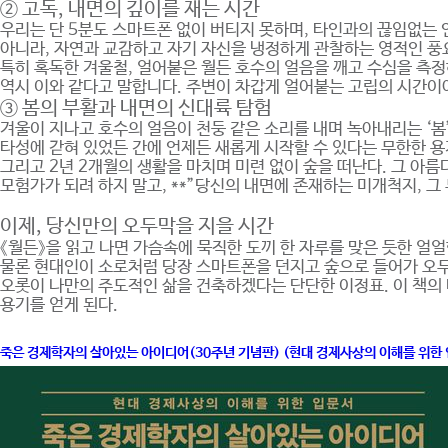
② 고독, 내면의 깊이를 재는 시간
우리는 단 5분도 스마트폰 없이 버티지 못하며, 타인과의 끊임없는
아니라, 자연과 교감하고 자기 자신을 냉정하게 관찰하는 영적인 풍
특히 혹독한 겨울철, 얼어붙은 월든 호수의 얼음을 깨고 수심을 측정
역시 이와 같다고 말합니다. 주변이 차갑게 얼어붙는 고립의 시간이야
③ 봄의 부활과 내면의 신대륙 탐험
겨울이 지나고 호수의 얼음이 천둥 같은 소리를 내며 녹아내리는 ‘봄’
타성에 갇혀 있었든 간에 언제든 새롭게 시작할 수 있다는 무한한 용
그리고 2년 2개월의 생활을 마치며 미련 없이 숲을 떠난다. 그 아
모험가가 되려 하지 말고, **”당신의 내면에 존재하는 미개척지, 그
이제, 당신만의 오두막을 지을 시간
《월든》을 읽고 나면 가슴속에 묵직한 도끼 한 자루를 맞은 듯한 얼
물론 현대인이 소로처럼 당장 스마트폰을 던지고 숲으로 들어가 오두막
오롯이 나만의 주도적인 삶을 건축하겠다는 단단한 이정표. 이 책의 
용기를 얻게 된다.
죽은 경제학자의 살아있는 아이디어(30주년 기념판) (현대 경제사상의 이해를 위한