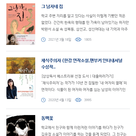
그 남자네 집
학교 주변 지리를 알고 있다는 사실이 이렇게 기뻤던 적은
없었다. 간간히 한옥의 형태를 띤 가옥이 남아있기는 하지만
박완서 소설 속 성북동, 삼선교, 성신여대는 내 기억과 아주
달랐다. 박완서 역시 그곳을 다시 찾았을 당시 아주..
2021년 3월 18일
1805
채식주의자 (한강 연작소설,맨부커 인터내셔널
수상작..
[상상독서 베스트리뷰 선정 도서 | 대출하러가기]
'채식주의자'는 작가가 10년 전 집필한 '내 여자의 열매'의
연작이다. 식물이 된 여자와 여자를 심는 남성의 이야기인
'내 여자의 열매'는 연작인 '채식주의자'와 ..
2020년 4월 13일
3995
동백꽃
학교에서 친구와 함께 이런저런 이야기를 하다가 친구가
김유정 소설가 이야기를 하는 것을 듣게 되었다. 그 친구는