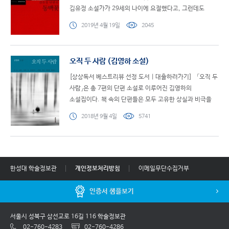
김유정 소설가가 29세의 나이에 요절했다고, 그런데도
수많은 좋은 단편소설을 남겼다고 말을 하였다. 그 말을 ..
2019년 4월 19일
2045
오직 두 사람 (김영하 소설)
[상상독서 베스트리뷰 선정 도서 | 대출하러가기] 「오직 두
사람」은 총 7편의 단편 소설로 이루어진 김영하의
소설집이다. 책 속의 단편들은 모두 고유한 상실과 비극을
담고 있다. 자신과 같은 언어를 사용하는 마지막 ..
2018년 9월 4일
5741
한성대 학술정보관
개인정보처리방침
이메일무단수집거부
인증서 샘플보기
서울시 성북구 삼선교로 16길 116 학술정보관
02-760-4283
02-760-4286